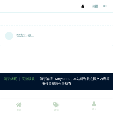
回覆
撰寫回覆...
萌芽網頁
｜
完整版規
｜ 萌芽論壇 ‧ Mnya BBS，本站所刊載之圖文內容等
版權皆屬原作者所有
登入
首頁
標籤