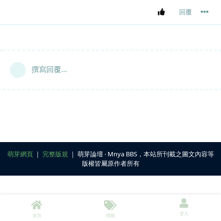
回覆
撰寫回覆...
萌芽網頁
｜
完整版規
｜ 萌芽論壇 ‧ Mnya BBS，本站所刊載之圖文內容等
版權皆屬原作者所有
登入
首頁
標籤