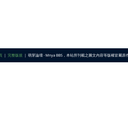
頁
｜
完整版規
｜ 萌芽論壇 ‧ Mnya BBS，本站所刊載之圖文內容等版權皆屬