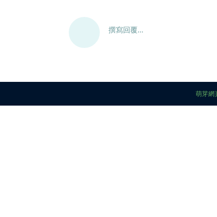
撰寫回覆...
萌芽網