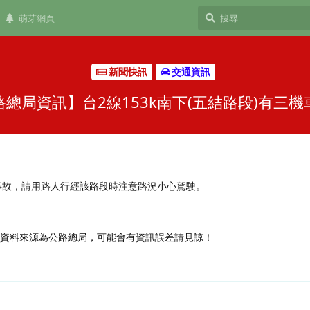
萌芽網頁
新聞快訊
交通資訊
路總局資訊】台2線153k南下(五結路段)有三機
機車事故，請用路人行經該路段時注意路況小心駕駛。
，資料來源為公路總局，可能會有資訊誤差請見諒！