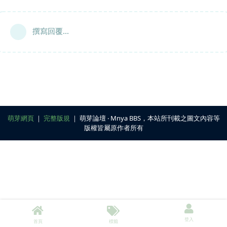
撰寫回覆...
萌芽網頁
｜
完整版規
｜ 萌芽論壇 ‧ Mnya BBS，本站所刊載之圖文內容等
版權皆屬原作者所有
登入
首頁
標籤