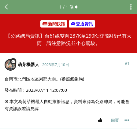
1
/
1
條
新聞快訊
交通資訊
【公路總局資訊】台61線雙向287K至290K北門路段已有大
雨，請注意路況並小心駕駛。
#
1
萌芽機器人
2023年7月10日
台南市北門區地區局部大雨。(參照氣象局)
發布時間：2023/07/11 12:07:00
※ 本文為萌芽機器人自動推播訊息，資料來源為公路總局，可能會
有資訊誤差請見諒！
回覆