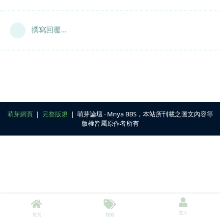
撰寫回覆...
萌芽網頁
｜
完整版規
｜ 萌芽論壇 ‧ Mnya BBS，本站所刊載之圖文內容等
版權皆屬原作者所有
登入
首頁
標籤