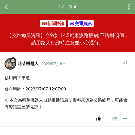
1
/
1
條
新聞快訊
交通資訊
【公路總局資訊】台9線114.5K(東澳路段)南下路樹傾倒，
請用路人行經時注意並小心通行。
#
1
萌芽機器人
2023年7月6日
佔用南下車道
發布時間：2023/07/07 12:07:00
※ 本文為萌芽機器人自動推播訊息，資料來源為公路總局，可能會
有資訊誤差請見諒！
回覆