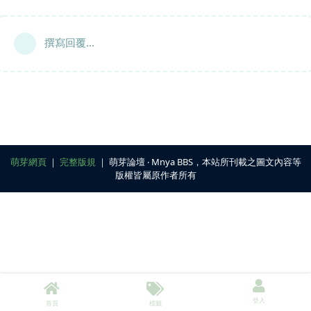
撰寫回覆...
萌芽網頁
｜
完整版規
｜ 萌芽論壇 ‧ Mnya BBS，本站所刊載之圖文內容等
版權皆屬原作者所有
登入
首頁
標籤