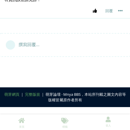
回覆
撰寫回覆...
萌芽網頁
｜
完整版規
｜ 萌芽論壇 ‧ Mnya BBS，本站所刊載之圖文內容等
版權皆屬原作者所有
登入
首頁
標籤