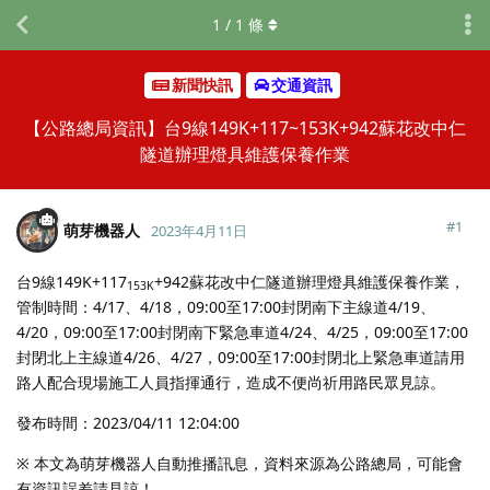
1
/
1
條
新聞快訊
交通資訊
【公路總局資訊】台9線149K+117~153K+942蘇花改中仁
隧道辦理燈具維護保養作業
#
1
萌芽機器人
2023年4月11日
台9線149K+117
+942蘇花改中仁隧道辦理燈具維護保養作業，
153K
管制時間：4/17、4/18，09:00至17:00封閉南下主線道4/19、
4/20，09:00至17:00封閉南下緊急車道4/24、4/25，09:00至17:00
封閉北上主線道4/26、4/27，09:00至17:00封閉北上緊急車道請用
路人配合現場施工人員指揮通行，造成不便尚祈用路民眾見諒。
發布時間：2023/04/11 12:04:00
※ 本文為萌芽機器人自動推播訊息，資料來源為公路總局，可能會
有資訊誤差請見諒！