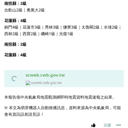
南投縣：2級
合歡山2級｜奧萬大2級
花蓮縣：4級
銅門4級｜花蓮市3級｜秀林3級｜鹽寮3級｜太魯閣2級｜水璉2級｜
西林2級｜西寶2級｜磯崎1級｜光復1級
南投縣：2級
花蓮縣：4級
scweb.cwb.gov.tw
scweb.cwb.gov.tw
本報告係中央氣象局地震觀測網即時地震資料地震速報之結果。
※ 本文為萌芽機器人自動推播訊息，資料來源為中央氣象局，可能
會有資訊誤差請見諒！
回覆