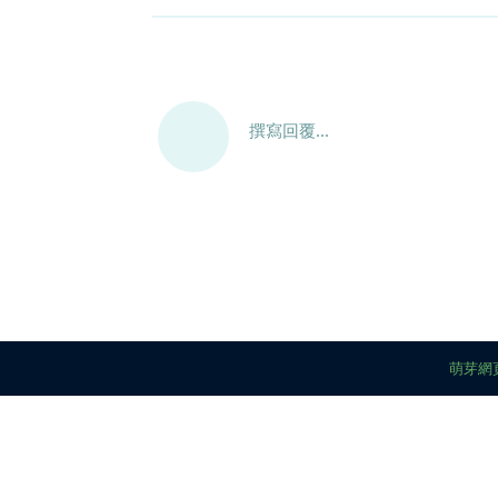
撰寫回覆...
萌芽網