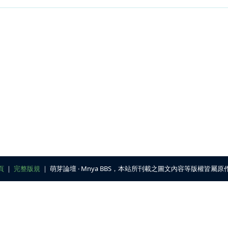
頁
｜
完整版規
｜ 萌芽論壇 ‧ Mnya BBS，本站所刊載之圖文內容等版權皆屬