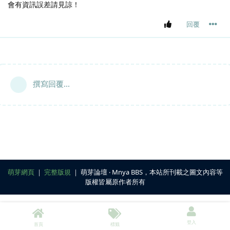
會有資訊誤差請見諒！
回覆
撰寫回覆...
萌芽網頁
｜
完整版規
｜ 萌芽論壇 ‧ Mnya BBS，本站所刊載之圖文內容等
版權皆屬原作者所有
登入
首頁
標籤