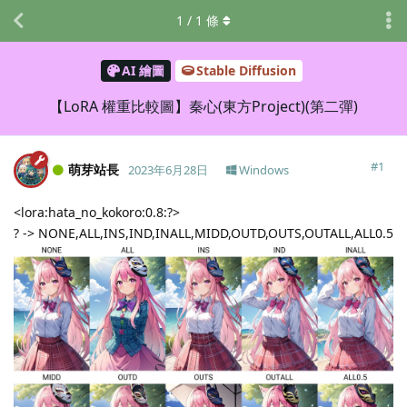
1
/
1
條
AI 繪圖
Stable Diffusion
【LoRA 權重比較圖】秦心(東方Project)(第二彈)
#
1
萌芽站長
2023年6月28日
Windows
<lora:hata_no_kokoro:0.8:?>
? -> NONE,ALL,INS,IND,INALL,MIDD,OUTD,OUTS,OUTALL,ALL0.5