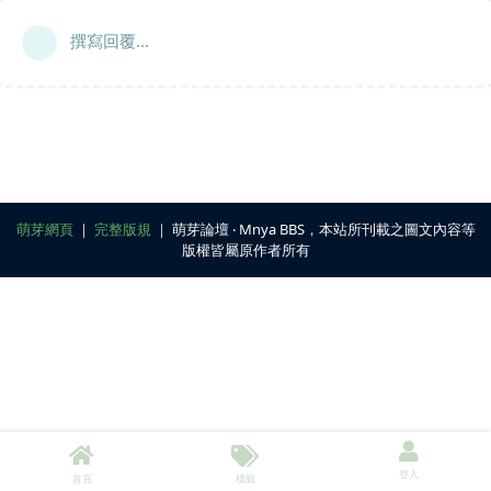
撰寫回覆...
萌芽網頁
｜
完整版規
｜ 萌芽論壇 ‧ Mnya BBS，本站所刊載之圖文內容等
版權皆屬原作者所有
登入
首頁
標籤