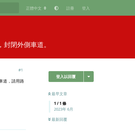
正體中文
註冊
登入
工，封閉外側車道。
#
1
登入以回覆
側車道，請用路
最早文章
1
/
1
條
2023年 6月
最新回覆
回覆