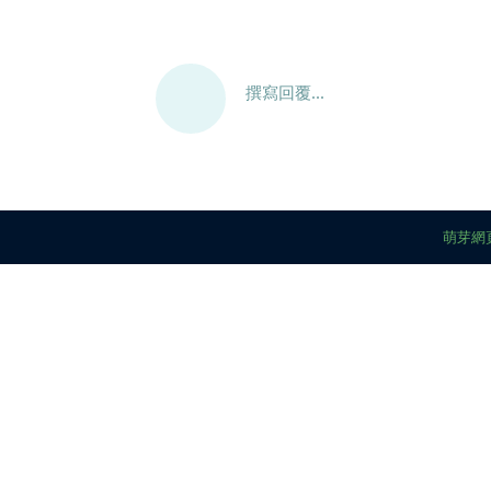
撰寫回覆...
萌芽網