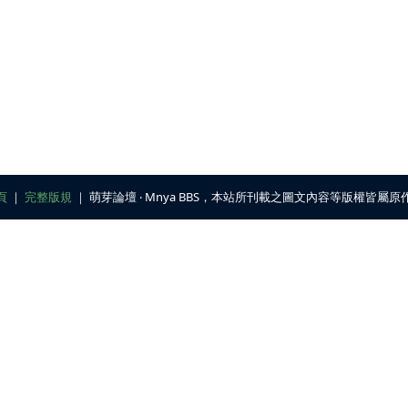
頁
｜
完整版規
｜ 萌芽論壇 ‧ Mnya BBS，本站所刊載之圖文內容等版權皆屬