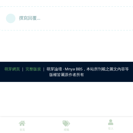
撰寫回覆...
萌芽網頁
｜
完整版規
｜ 萌芽論壇 ‧ Mnya BBS，本站所刊載之圖文內容等
版權皆屬原作者所有
登入
首頁
標籤