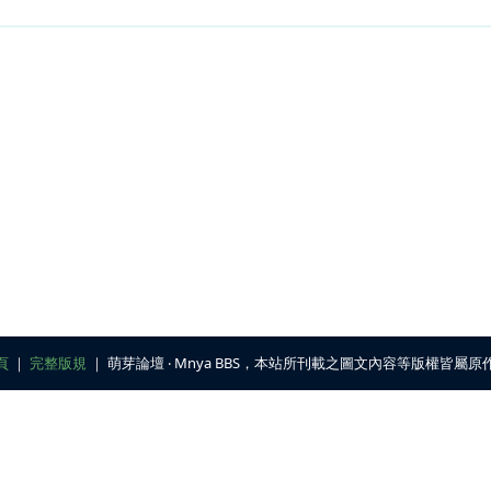
頁
｜
完整版規
｜ 萌芽論壇 ‧ Mnya BBS，本站所刊載之圖文內容等版權皆屬