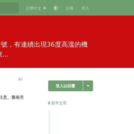
正體中文
註冊
登入
燈號，有連續出現36度高溫的機
..
#
1
登入以回覆
強注意。臺南市
最早文章
回覆