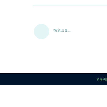
撰寫回覆...
萌芽網