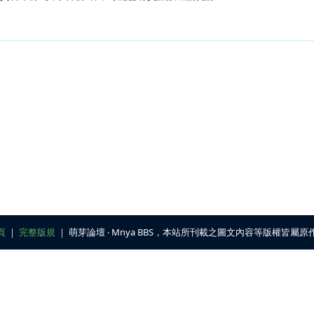
頁
｜
完整版規
｜ 萌芽論壇 ‧ Mnya BBS，本站所刊載之圖文內容等版權皆屬