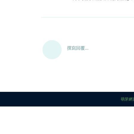
撰寫回覆...
萌芽網