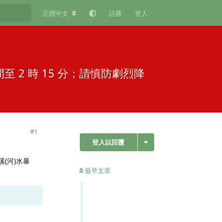
正體中文
註冊
登入
間至 2 時 15 分；請慎防劇烈降
#
1
登入以回覆
溪(河)水暴
最早文章