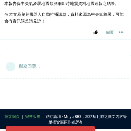
本報告係中央氣象署地震觀測網即時地震資料地震速報之結果。
※ 本文為萌芽機器人自動推播訊息，資料來源為中央氣象署，可能
會有資訊誤差請見諒！
回覆
撰寫回覆...
萌芽網頁
｜
完整版規
｜ 萌芽論壇 ‧ Mnya BBS，本站所刊載之圖文內容等
版權皆屬原作者所有