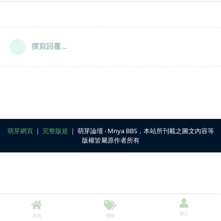
撰寫回覆...
萌芽網頁
｜
完整版規
｜ 萌芽論壇 ‧ Mnya BBS，本站所刊載之圖文內容等
版權皆屬原作者所有
登入
首頁
標籤