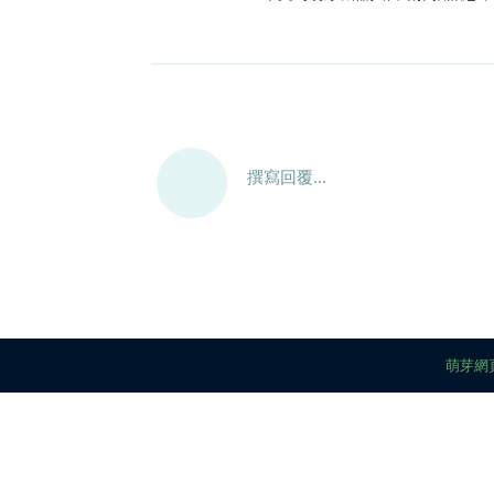
撰寫回覆...
萌芽網