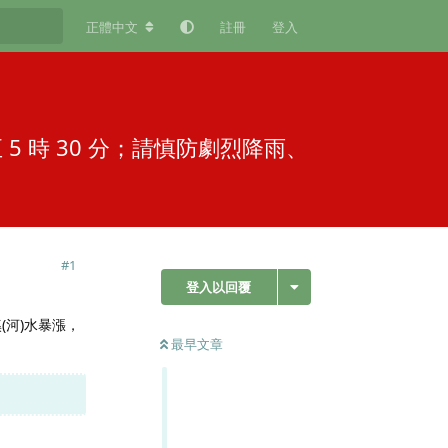
正體中文
註冊
登入
至 5 時 30 分；請慎防劇烈降雨、
#
1
登入以回覆
溪(河)水暴漲，
最早文章