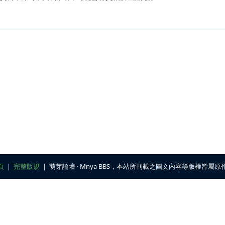
頁
｜
完整版規
｜ 萌芽論壇 ‧ Mnya BBS，本站所刊載之圖文內容等版權皆屬