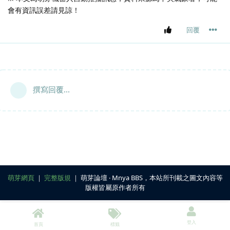
會有資訊誤差請見諒！
回覆
撰寫回覆...
萌芽網頁
｜
完整版規
｜ 萌芽論壇 ‧ Mnya BBS，本站所刊載之圖文內容等
版權皆屬原作者所有
登入
首頁
標籤