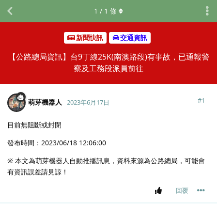
1
/
1
條
新聞快訊
交通資訊
【公路總局資訊】台9丁線25K(南澳路段)有事故，已通報警
察及工務段派員前往
#
1
萌芽機器人
2023年6月17日
目前無阻斷或封閉
發布時間：2023/06/18 12:06:00
※ 本文為萌芽機器人自動推播訊息，資料來源為公路總局，可能會
有資訊誤差請見諒！
回覆