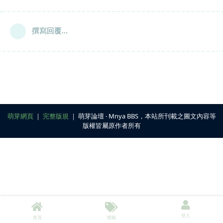
撰寫回覆...
萌芽網頁
｜
完整版規
｜ 萌芽論壇 ‧ Mnya BBS，本站所刊載之圖文內容等
版權皆屬原作者所有
登入
首頁
標籤