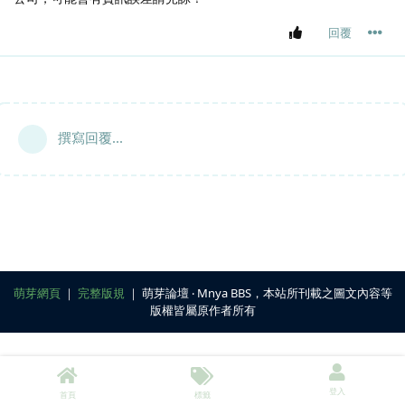
回覆
撰寫回覆...
萌芽網頁
｜
完整版規
｜ 萌芽論壇 ‧ Mnya BBS，本站所刊載之圖文內容等
版權皆屬原作者所有
登入
首頁
標籤