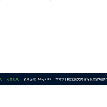
頁
｜
完整版規
｜ 萌芽論壇 ‧ Mnya BBS，本站所刊載之圖文內容等版權皆屬