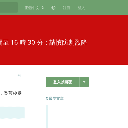
正體中文
註冊
登入
間至 16 時 30 分；請慎防劇烈降
#
1
登入以回覆
擊，溪(河)水暴
最早文章