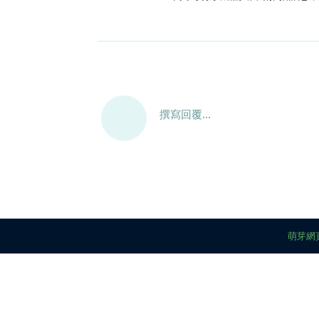
撰寫回覆...
萌芽網