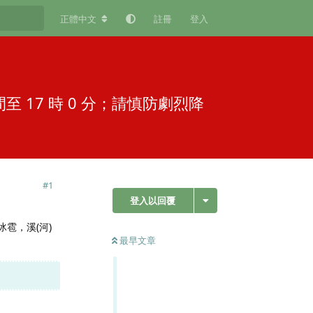
正體中文
註冊
登入
間至 17 時 0 分；請慎防劇烈降
#
1
登入以回覆
冰雹，溪(河)
最早文章