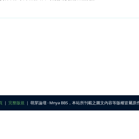
頁
｜
完整版規
｜ 萌芽論壇 ‧ Mnya BBS，本站所刊載之圖文內容等版權皆屬