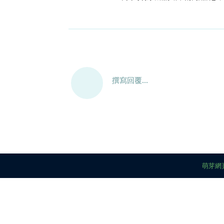
撰寫回覆...
萌芽網