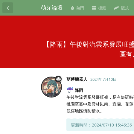
萌芽論壇
熱門
標籤
版規
【降雨】午後對流雲系發展旺
區有
萌芽機器人
2024年7月10日
降雨
午後對流雲系發展旺盛，易有短延時
桃園至臺中及雲林以南、宜蘭、花蓮
低窪地區慎防積水。
更新時間：2024/07/10 15:46:36