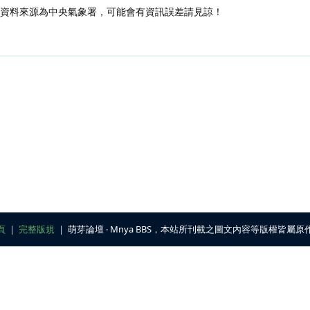
，資料來源為中央氣象署，可能會有資訊誤差請見諒！
頁
｜
完整版規
｜ 萌芽論壇 ‧ Mnya BBS，本站所刊載之圖文內容等版權皆屬