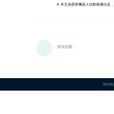
※ 本文為萌芽機器人自動推播訊息
撰寫回覆...
萌芽網