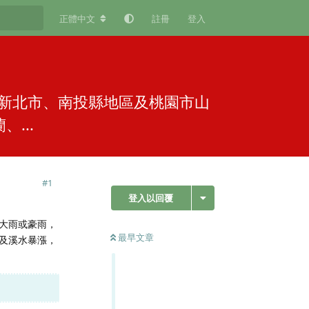
正體中文
註冊
登入
新北市、南投縣地區及桃園市山
...
#
1
登入以回覆
大雨或豪雨，
最早文章
及溪水暴漲，