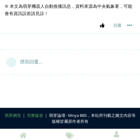
※ 本文為萌芽機器人自動推播訊息，資料來源為中央氣象署，可能
會有資訊誤差請見諒！
回覆
撰寫回覆...
萌芽網頁
｜
完整版規
｜ 萌芽論壇 ‧ Mnya BBS，本站所刊載之圖文內容等
版權皆屬原作者所有