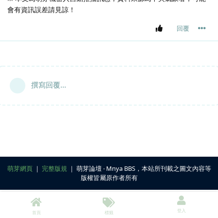
會有資訊誤差請見諒！
回覆
撰寫回覆...
萌芽網頁
｜
完整版規
｜ 萌芽論壇 ‧ Mnya BBS，本站所刊載之圖文內容等
版權皆屬原作者所有
登入
首頁
標籤