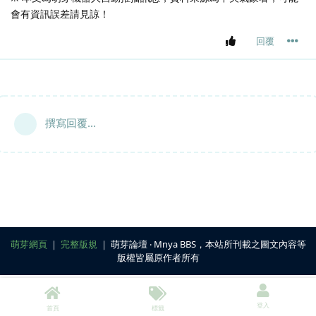
會有資訊誤差請見諒！
回覆
撰寫回覆...
萌芽網頁
｜
完整版規
｜ 萌芽論壇 ‧ Mnya BBS，本站所刊載之圖文內容等
版權皆屬原作者所有
登入
首頁
標籤