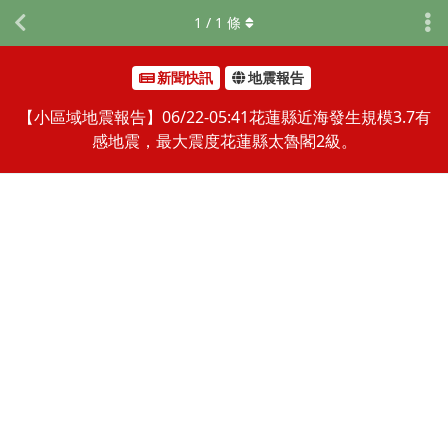
1
/
1
條
新聞快訊
地震報告
【小區域地震報告】06/22-05:41花蓮縣近海發生規模3.7有
感地震，最大震度花蓮縣太魯閣2級。