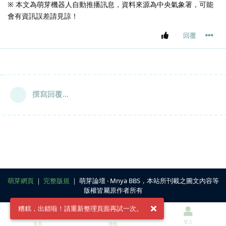
※ 本文為萌芽機器人自動推播訊息，資料來源為中央氣象署，可能
會有資訊誤差請見諒！
回覆
撰寫回覆...
萌芽網頁
｜
完整版規
｜ 萌芽論壇 ‧ Mnya BBS，本站所刊載之圖文內容等
版權皆屬原作者所有
糟糕，出錯啦！請重新整理頁面再試一次。
登入
首頁
標籤