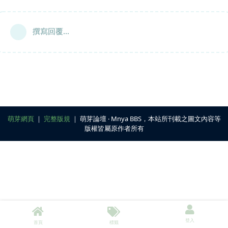
撰寫回覆...
萌芽網頁
｜
完整版規
｜ 萌芽論壇 ‧ Mnya BBS，本站所刊載之圖文內容等
版權皆屬原作者所有
登入
首頁
標籤