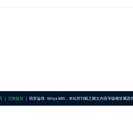
頁
｜
完整版規
｜ 萌芽論壇 ‧ Mnya BBS，本站所刊載之圖文內容等版權皆屬