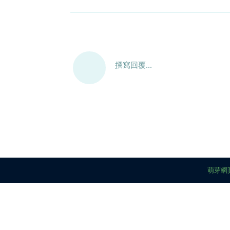
撰寫回覆...
萌芽網