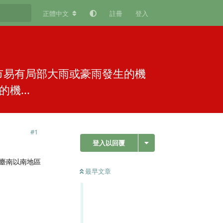
正體中文
註冊
登入
市易有局部大雨或豪雨發生的機
...
#
1
登入以回覆
臺南以南地區
最早文章
回覆