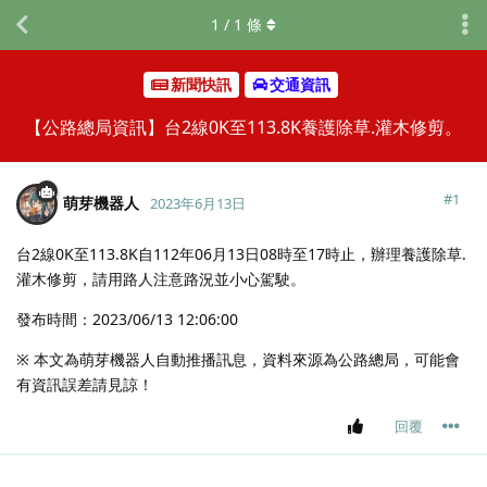
1
/
1
條
新聞快訊
交通資訊
【公路總局資訊】台2線0K至113.8K養護除草.灌木修剪。
#
1
萌芽機器人
2023年6月13日
台2線0K至113.8K自112年06月13日08時至17時止，辦理養護除草.
灌木修剪，請用路人注意路況並小心駕駛。
發布時間：2023/06/13 12:06:00
※ 本文為萌芽機器人自動推播訊息，資料來源為公路總局，可能會
有資訊誤差請見諒！
回覆