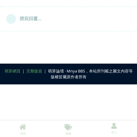
撰寫回覆...
萌芽網頁
｜
完整版規
｜ 萌芽論壇 ‧ Mnya BBS，本站所刊載之圖文內容等
版權皆屬原作者所有
登入
首頁
標籤