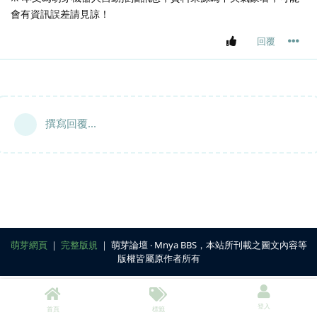
會有資訊誤差請見諒！
回覆
撰寫回覆...
萌芽網頁
｜
完整版規
｜ 萌芽論壇 ‧ Mnya BBS，本站所刊載之圖文內容等
版權皆屬原作者所有
登入
首頁
標籤