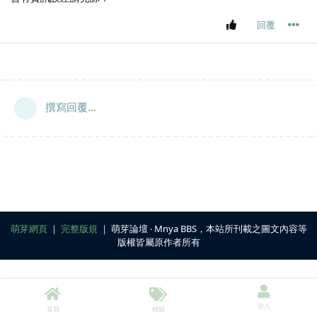
回覆
撰寫回覆...
萌芽網頁
｜
完整版規
｜ 萌芽論壇 ‧ Mnya BBS，本站所刊載之圖文內容等
版權皆屬原作者所有
登入
首頁
標籤