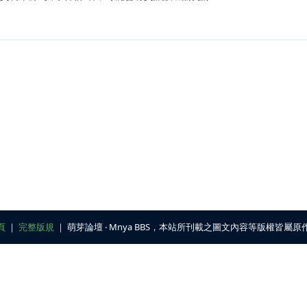
頁
｜
完整版規
｜ 萌芽論壇 ‧ Mnya BBS，本站所刊載之圖文內容等版權皆屬