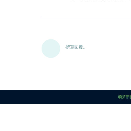
撰寫回覆...
萌芽網