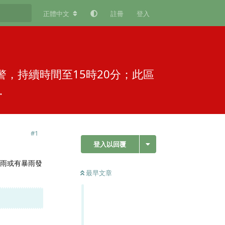
正體中文
註冊
登入
警，持續時間至15時20分；此區
.
#
1
登入以回覆
暴雨或有暴雨發
最早文章