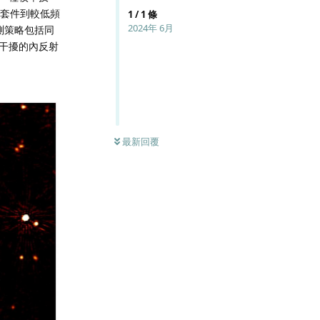
充套件到較低頻
1
/
1
條
2024年 6月
測策略包括同
干擾的內反射
最新回覆