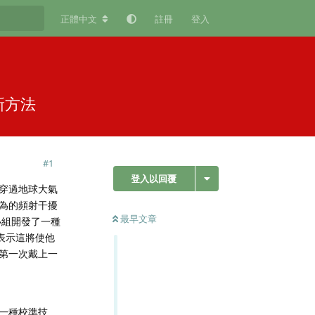
正體中文
註冊
登入
新方法
#
1
登入以回覆
穿過地球大氣
為的頻射干擾
最早文章
研究小組開發了一種
表示這將使他
第一次戴上一
了一種校準技