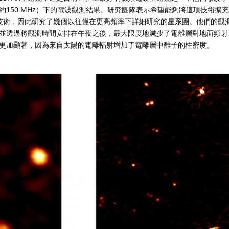
約150 MHz）下的電波觀測結果。研究團隊表示希望能夠將這項技術擴
們的技術，因此研究了幾個以往僅在更高頻率下詳細研究的星系團。他們的觀
並透過將觀測時間安排在午夜之後，最大限度地減少了電離層對地面頻射
更加顯著，因為來自太陽的電離輻射增加了電離層中離子的柱密度。