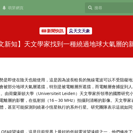
萌芽網頁
新聞快訊
天文天象
文新知】天文學家找到一種繞過地球大氣層的
勢是即使在陰天也能使用，這是因為波長較長的無線電波可以不受阻礙地
會被部分地球大氣層遮擋，特別是被電離層所遮擋，而電離層會捕捉到人
erence）。由荷蘭萊頓大學（Universiteit Leiden）天文學家所領導的國際
離層的影響，在低射頻（16～30 MHz）拍攝到清晰的影像。天文學家
體，甚至可能探測到繞著小恆星執行的系外行星。研究團隊表示這就如同
e的LOFAR望遠鏡，這是目前世界上最好的低頻電波望遠鏡之一，他們修改