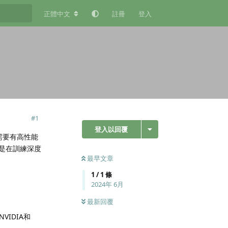
正體中文
註冊
登入
#
1
登入以回覆
需要有高性能
其是在訓練深度
最早文章
1
/
1
條
2024年 6月
最新回覆
IDIA和