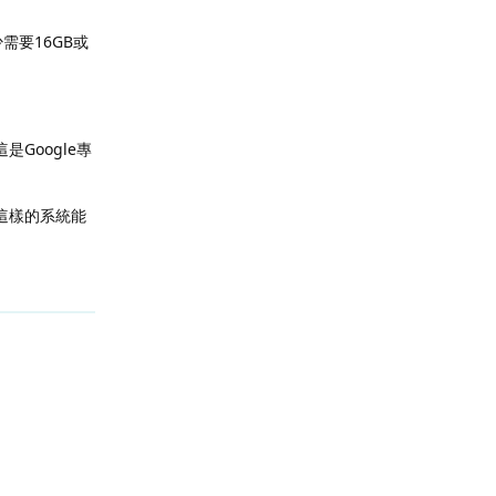
需要16GB或
。
是Google專
。這樣的系統能
回覆