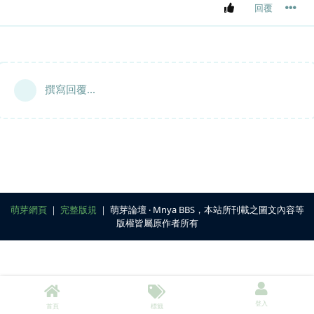
回覆
撰寫回覆...
萌芽網頁
｜
完整版規
｜ 萌芽論壇 ‧ Mnya BBS，本站所刊載之圖文內容等
版權皆屬原作者所有
登入
首頁
標籤