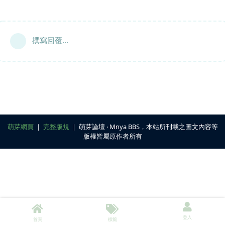
撰寫回覆...
萌芽網頁
｜
完整版規
｜ 萌芽論壇 ‧ Mnya BBS，本站所刊載之圖文內容等
版權皆屬原作者所有
登入
首頁
標籤