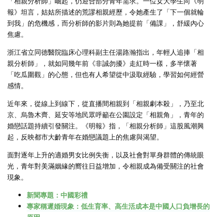
「相親分析師」崛起，仍迎合部分青年需求。一位女大學生向《明
報》坦言，姑姑所描述的荒謬相親經歷，令她產生了「下一個就輪
到我」的危機感，而分析師的影片則為她提前「備課」，舒緩內心
焦慮。
浙江省立同德醫院臨床心理科副主任湯路瀚指出，年輕人追捧「相
親分析師」，就如同幾年前《非誠勿擾》走紅時一樣，多半懷著
「吃瓜圍觀」的心態，但也有人希望從中汲取經驗，學習如何經營
感情。
近年來，從線上到線下，從直播間相親到「相親劇本殺」，乃至北
京、烏魯木齊、延安等地民眾呼籲在公園設定「相親角」，青年的
婚戀話題持續引發關注。《明報》指，「相親分析師」這股風潮興
起，反映都市大齡青年在婚戀議題上的焦慮與渴望。
面對逐年上升的適婚男女比例失衡，以及社會對單身群體的傳統眼
光，青年對美滿姻緣的嚮往日益增加，令相親成為備受關注的社會
現象。
新聞專題：中國彩禮
專家稱遲婚現象：低生育率、高生活成本是中國人口負增長的