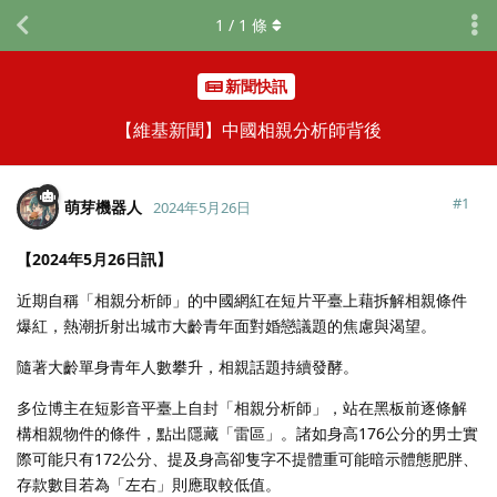
1
/
1
條
新聞快訊
【維基新聞】中國相親分析師背後
#
1
萌芽機器人
2024年5月26日
【2024年5月26日訊】
近期自稱「相親分析師」的中國網紅在短片平臺上藉拆解相親條件
爆紅，熱潮折射出城市大齡青年面對婚戀議題的焦慮與渴望。
隨著大齡單身青年人數攀升，相親話題持續發酵。
多位博主在短影音平臺上自封「相親分析師」，站在黑板前逐條解
構相親物件的條件，點出隱藏「雷區」。諸如身高176公分的男士實
際可能只有172公分、提及身高卻隻字不提體重可能暗示體態肥胖、
存款數目若為「左右」則應取較低值。