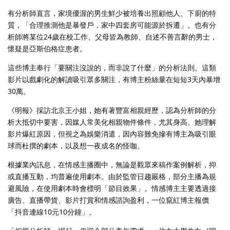
有分析師直言，家境優渥的男生鮮少被培養出照顧他人、下廚的特
質，「合理推測他是暴發戶，家中四套房可能源於拆遷」。也有分
析師將某位24歲在校工作、父母皆為教師、自述不善言辭的男士，
懷疑是亞斯伯格症患者。
這些博主奉行「要關注沒說的，而非說了什麼」的分析法則。這類
影片以戲劇化的解讀吸引眾多關注，有博主粉絲量在短短3天內暴增
30萬。
《明報》採訪北京王小姐，她有著豐富相親經歷，認為分析師的分
析大抵切中要害，因媒人常美化相親物件條件，尤其身高。她理解
影片爆紅原因，但視之為娛樂消遣，因內容難免摻有博主為吸引眼
球而杜撰的劇本，以及想一夜成名的怪咖。
根據業內訊息，在情感主播圈中，無論是觀眾來稿作案例解析，抑
或直播互動，均普遍使用劇本。由於監管日趨嚴格，部分主播為規
避風險，在使用劇本時會標明「節目效果」。情感博主主要透過接
廣告、直播帶貨、影片打賞和情感諮詢盈利，一位竄紅博主報價
「抖音連線10元10分鐘」。