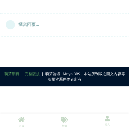
撰寫回覆...
萌芽網頁
｜
完整版規
｜ 萌芽論壇 ‧ Mnya BBS，本站所刊載之圖文內容等
版權皆屬原作者所有
登入
首頁
標籤