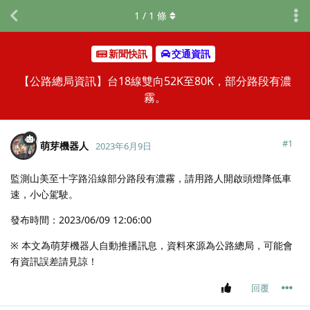
1
/
1
條
新聞快訊
交通資訊
【公路總局資訊】台18線雙向52K至80K，部分路段有濃
霧。
#
1
萌芽機器人
2023年6月9日
監測山美至十字路沿線部分路段有濃霧，請用路人開啟頭燈降低車
速，小心駕駛。
發布時間：2023/06/09 12:06:00
※ 本文為萌芽機器人自動推播訊息，資料來源為公路總局，可能會
有資訊誤差請見諒！
回覆