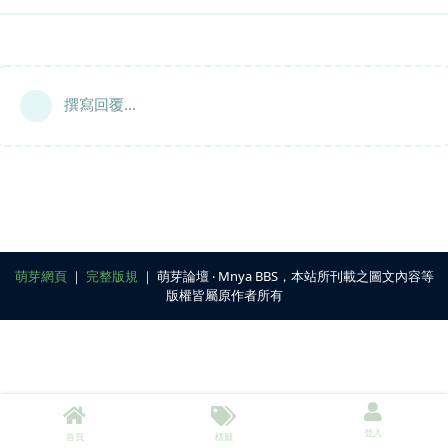
撰寫回覆...
萌芽網頁
｜
完整版規
｜ 萌芽論壇 ‧ Mnya BBS，本站所刊載之圖文內容等
版權皆屬原作者所有
登入
首頁
標籤