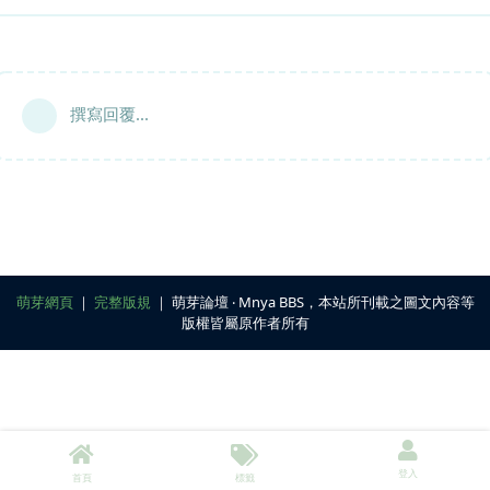
撰寫回覆...
萌芽網頁
｜
完整版規
｜ 萌芽論壇 ‧ Mnya BBS，本站所刊載之圖文內容等
版權皆屬原作者所有
登入
首頁
標籤