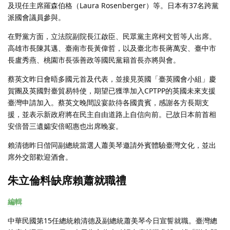
及現任主席羅森伯格（Laura Rosenberger）等。日本有37名跨黨
派國會議員參與。
在野黨方面，立法院副院長江啟臣、民眾黨主席柯文哲等人出席。
高雄市長陳其邁、臺南市長黃偉哲，以及臺北市長蔣萬安、臺中市
長盧秀燕、桃園市長張善政等國民黨籍首長亦將與會。
蔡英文昨日會晤多國元首及代表，並接見英國「臺英國會小組」慶
賀團及英國對臺貿易特使，期望已獲準加入CPTPP的英國未來支援
臺灣申請加入。蔡英文晚間設宴款待各國貴賓，感謝各方長期支
援，並表示新政府將在民主自由道路上自信向前。已故日本前首相
安倍晉三遺孀安倍昭惠也出席晚宴。
賴清德昨日偕同副總統當選人蕭美琴邀請外賓體驗臺灣文化，並出
席外交部歡迎酒會。
朱立倫料缺席賴蕭就職禮
編輯
中華民國第15任總統賴清德及副總統蕭美琴今日宣誓就職。臺灣總