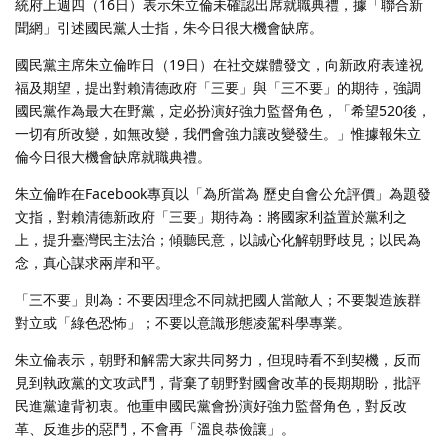
統府上週四（16日）表示朱立倫未確認出席就職典禮，據「聯合新
聞網」引述國民黨人士指，朱今日很大機會缺席。
國民黨主席朱立倫昨日（19日）在社交媒體發文，向新政府表達祝
福及期望，提出對賴清德政府「三要」與「三不要」的期待，強調
國民黨作為最大在野黨，定必扮演好強力監督角色，「希望520後，
一切有所改變，如無改變，我們會強力讓改變發生。」惟據報朱立
倫今日很大機會缺席就職典禮。
朱立倫昨在Facebook專頁以「為所當為 歷史自會公允評價」為題發
文指，對賴清德新政府「三要」期待為：將國家利益置於黨利之
上，提升臺灣民主法治；傾聽民意，以誠心化解朝野歧見；以民為
念，真心謀求兩岸和平。
「三不要」則為：不要因理念不同就把國人當敵人；不要製造族群
對立或「綠色恐怖」；不要以意識形態凌駕科學專業。
朱立倫表示，朝野和解需大家共同努力，但現時看不到契機，反而
見到執政黨的文攻武鬥，背棄了朝野對國會改革的長期期盼，批評
民進黨違背初衷。他重申國民黨會扮演好強力監督角色，對反改
革、反進步的惡鬥，不會再「溫良恭儉讓」。