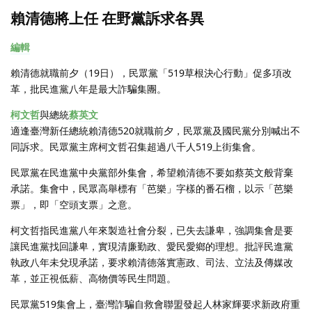
賴清德將上任 在野黨訴求各異
編輯
賴清德就職前夕（19日），民眾黨「519草根決心行動」促多項改
革，批民進黨八年是最大詐騙集團。
柯文哲
與總統
蔡英文
適逢臺灣新任總統賴清德520就職前夕，民眾黨及國民黨分別喊出不
同訴求。民眾黨主席柯文哲召集超過八千人519上街集會。
民眾黨在民進黨中央黨部外集會，希望賴清德不要如蔡英文般背棄
承諾。集會中，民眾高舉標有「芭樂」字樣的番石榴，以示「芭樂
票」，即「空頭支票」之意。
柯文哲指民進黨八年來製造社會分裂，已失去謙卑，強調集會是要
讓民進黨找回謙卑，實現清廉勤政、愛民愛鄉的理想。批評民進黨
執政八年未兌現承諾，要求賴清德落實憲政、司法、立法及傳媒改
革，並正視低薪、高物價等民生問題。
民眾黨519集會上，臺灣詐騙自救會聯盟發起人林家輝要求新政府重