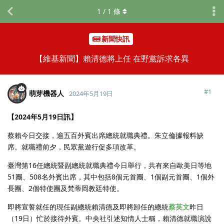
1
/
1
條
新聞快訊
【維基新聞】賴清德將上任 在野黨訴求各異
#
1
萌芽機器人
2024年5月19日
【2024年5月19日訊】
蔡賴今日交接，逾五百外賓出席總統就職典禮。朱立倫據報料缺
席。就職禮前夕，民眾黨遊行促多項改革。
臺灣第16任總統暨副總統就職典禮今日舉行，共有來自歐美日等地
51團、508名外賓出席，其中包括8個元首團、1個副元首團、1個外
長團、2個特使團及梵蒂岡教廷特使。
即將宣誓就任的現任副總統賴清德及即將卸任的總統
蔡英文
昨日
（19日）忙於接待外賓。中央社引述知情人士稱，賴清德就職演說