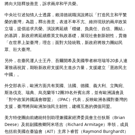
將向大陸釋放善意，訴求兩岸和平共榮。
中央社引述知情人士透露，賴清德就職演說將以「打造民主和平繁
榮的臺灣」為題，釋出善意，表達不卑不亢、維持現狀的兩岸政策
立場，提倡追求共榮。演說將延續「穩健、負責任、自信、團結」
的基調，新政府將延續蔡英文執政基礎，展現社會創新韌性，貫徹
「在世界上架臺灣」理念；面對大陸統戰，新政府將致力團結民
眾、壯大臺灣。
另外，在臺民運人士王丹、吾爾開希及美國學者林培瑞等20多人連
署致函祝賀，期盼新政府支援民主進步力量，支援建立「憲政民主
中國」。
外交部表示，歐洲方面共有英國、法國、德國、義大利、立陶宛、
斯洛伐克、瑞典、烏克蘭等12團39名外賓出席，並有歐洲議會及
「對中政策跨國議會聯盟」（IPAC）代表，反映歐洲各國對臺灣的
支援，臺灣將與歐洲加強民主韌性，建構互惠的價值同盟。
美方特使團由前總統特別助理兼國家經濟委員會主任狄斯（Brian
Deese）及前副國務卿阿米塔吉（Richard Armitage）率領，成員
包括前美國在臺協會（AIT）主席卜睿哲（Raymond Burghardt）