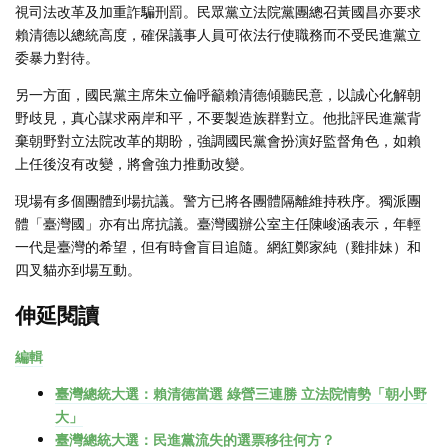
視司法改革及加重詐騙刑罰。民眾黨立法院黨團總召黃國昌亦要求
賴清德以總統高度，確保議事人員可依法行使職務而不受民進黨立
委暴力對待。
另一方面，國民黨主席朱立倫呼籲賴清德傾聽民意，以誠心化解朝
野歧見，真心謀求兩岸和平，不要製造族群對立。他批評民進黨背
棄朝野對立法院改革的期盼，強調國民黨會扮演好監督角色，如賴
上任後沒有改變，將會強力推動改變。
現場有多個團體到場抗議。警方已將各團體隔離維持秩序。獨派團
體「臺灣國」亦有出席抗議。臺灣國辦公室主任陳峻涵表示，年輕
一代是臺灣的希望，但有時會盲目追隨。網紅鄭家純（雞排妹）和
四叉貓亦到場互動。
伸延閱讀
編輯
臺灣總統大選：賴清德當選 綠營三連勝 立法院情勢「朝小野
大」
臺灣總統大選：民進黨流失的選票移往何方？