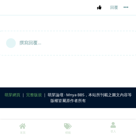
回覆
撰寫回覆...
萌芽網頁
｜
完整版規
｜ 萌芽論壇 ‧ Mnya BBS，本站所刊載之圖文內容等
版權皆屬原作者所有
登入
首頁
標籤