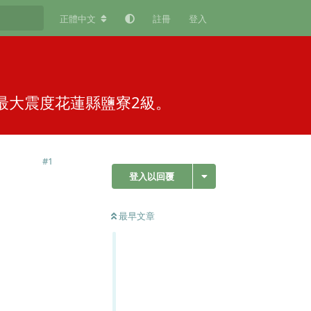
正體中文
註冊
登入
震，最大震度花蓮縣鹽寮2級。
#
1
登入以回覆
最早文章