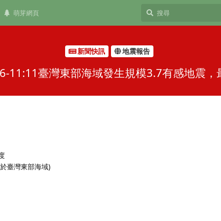
萌芽網頁
新聞快訊
地震報告
6-11:11臺灣東部海域發生規模3.7有感地
 度
(位於臺灣東部海域)