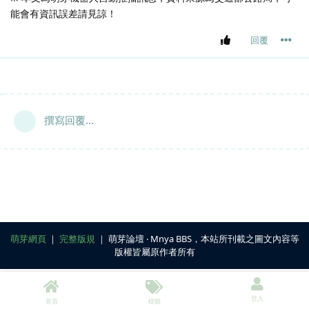
能會有資訊誤差請見諒！
回覆
撰寫回覆...
萌芽網頁
｜
完整版規
｜ 萌芽論壇 ‧ Mnya BBS，本站所刊載之圖文內容等
版權皆屬原作者所有
登入
首頁
標籤