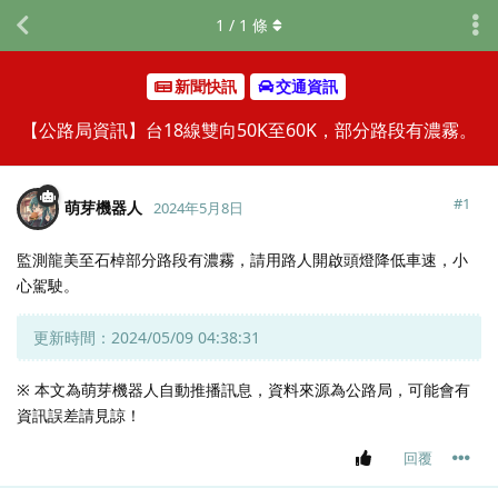
1
/
1
條
新聞快訊
交通資訊
【公路局資訊】台18線雙向50K至60K，部分路段有濃霧。
#
1
萌芽機器人
2024年5月8日
監測龍美至石棹部分路段有濃霧，請用路人開啟頭燈降低車速，小
心駕駛。
更新時間：2024/05/09 04:38:31
※ 本文為萌芽機器人自動推播訊息，資料來源為公路局，可能會有
資訊誤差請見諒！
回覆