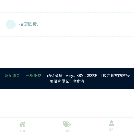
撰寫回覆...
萌芽網頁
｜
完整版規
｜ 萌芽論壇 ‧ Mnya BBS，本站所刊載之圖文內容等
版權皆屬原作者所有
登入
首頁
標籤