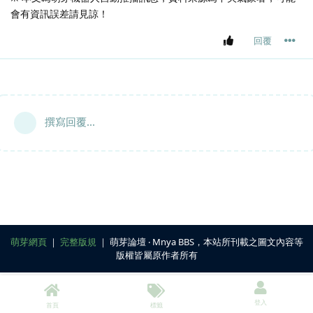
會有資訊誤差請見諒！
回覆
撰寫回覆...
萌芽網頁
｜
完整版規
｜ 萌芽論壇 ‧ Mnya BBS，本站所刊載之圖文內容等
版權皆屬原作者所有
登入
首頁
標籤