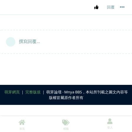
回覆
撰寫回覆...
萌芽網頁
｜
完整版規
｜ 萌芽論壇 ‧ Mnya BBS，本站所刊載之圖文內容等
版權皆屬原作者所有
登入
首頁
標籤